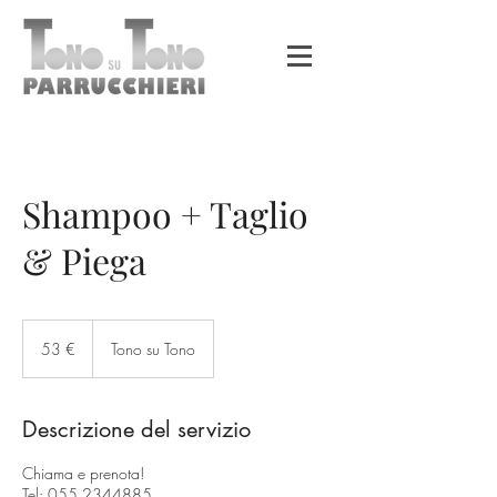
Shampoo + Taglio
& Piega
53
euro
53 €
Tono su Tono
Descrizione del servizio
Chiama e prenota!
Tel: 055.2344885