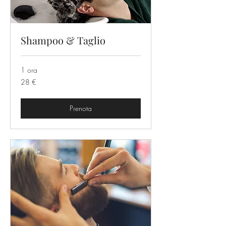
Shampoo & Taglio
1 ora
28
28 €
euro
Prenota